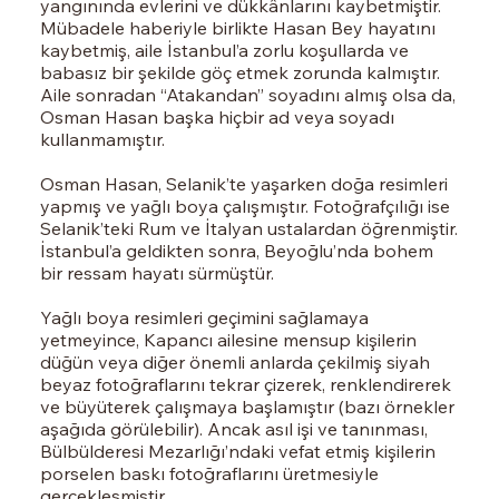
yangınında evlerini ve dükkânlarını kaybetmiştir.
Mübadele haberiyle birlikte Hasan Bey hayatını
kaybetmiş, aile İstanbul’a zorlu koşullarda ve
babasız bir şekilde göç etmek zorunda kalmıştır.
Aile sonradan “Atakandan” soyadını almış olsa da,
Osman Hasan başka hiçbir ad veya soyadı
kullanmamıştır.
Osman Hasan, Selanik’te yaşarken doğa resimleri
yapmış ve yağlı boya çalışmıştır. Fotoğrafçılığı ise
Selanik’teki Rum ve İtalyan ustalardan öğrenmiştir.
İstanbul’a geldikten sonra, Beyoğlu’nda bohem
bir ressam hayatı sürmüştür.
Yağlı boya resimleri geçimini sağlamaya
yetmeyince, Kapancı ailesine mensup kişilerin
düğün veya diğer önemli anlarda çekilmiş siyah
beyaz fotoğraflarını tekrar çizerek, renklendirerek
ve büyüterek çalışmaya başlamıştır (bazı örnekler
aşağıda görülebilir). Ancak asıl işi ve tanınması,
Bülbülderesi Mezarlığı’ndaki vefat etmiş kişilerin
porselen baskı fotoğraflarını üretmesiyle
gerçekleşmiştir.