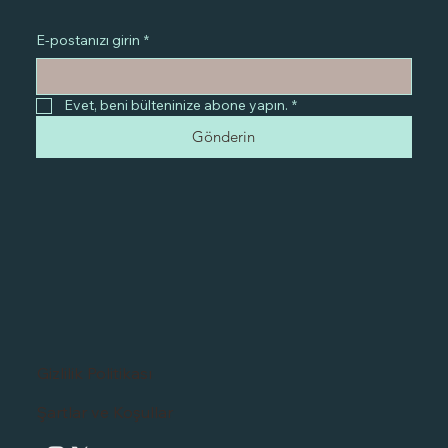
E-postanızı girin
*
Evet, beni bülteninize abone yapın.
*
Gönderin
Gizlilik Politikası
Şartlar ve Koşullar