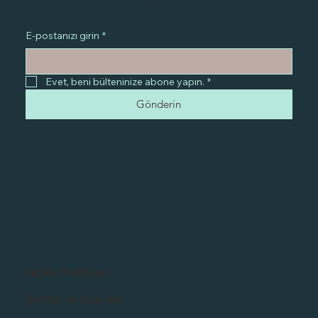
E-postanızı girin
*
Evet, beni bülteninize abone yapın.
*
Gönderin
Gizlilik Politikası
Şartlar ve Koşullar