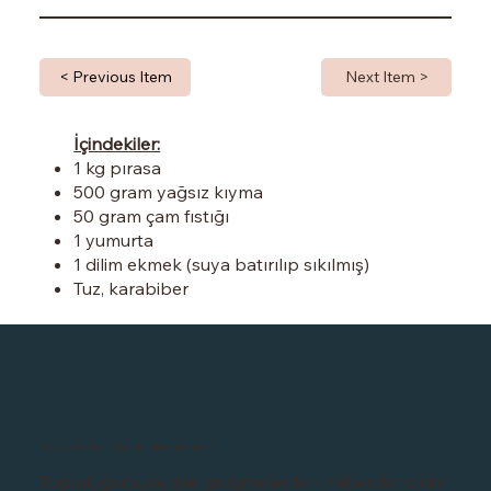
< Previous Item
Next Item >
İçindekiler:
1 kg pırasa
500 gram yağsız kıyma
50 gram çam fıstığı
1 yumurta
1 dilim ekmek (suya batırılıp sıkılmış)
Tuz, karabiber
Bizden haber almak ister misiniz?
Topluluğumuza dair gelişmelerden haberdar olun